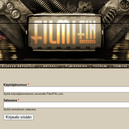
Käyttäjätunnus
*
Syötä käyttäjätunnuksesi sivustolle FilmiFIN.com.
Salasana
*
Syötä tunnuksesi salasana.