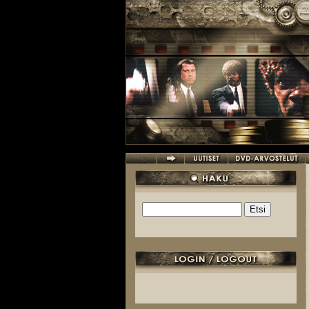
Hyppää pääsisältöön
Etsi
Hakulomake