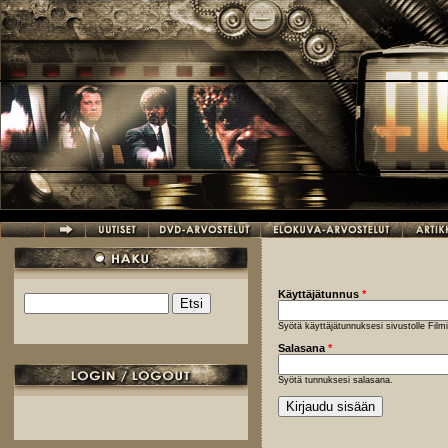
Hyppää pääsisältöön
Käyttäjätunnus
*
Etsi
Hakulomake
Syötä käyttäjätunnuksesi sivustolle Fil
Salasana
*
Syötä tunnuksesi salasana.