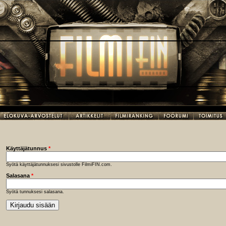
Käyttäjätunnus
*
Syötä käyttäjätunnuksesi sivustolle FilmiFIN.com.
Salasana
*
Syötä tunnuksesi salasana.