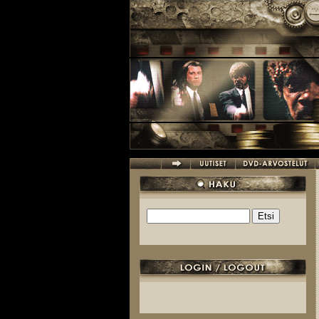
Hyppää pääsisältöön
Etsi
Hakulomake