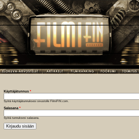
Käyttäjätunnus
*
Syötä käyttäjätunnuksesi sivustolle FilmiFIN.com.
Salasana
*
Syötä tunnuksesi salasana.