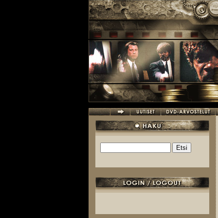
Hyppää pääsisältöön
Etsi
Hakulomake