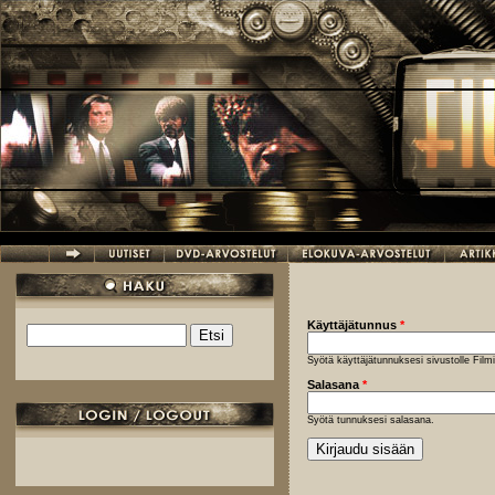
Hyppää pääsisältöön
Käyttäjätunnus
*
Etsi
Hakulomake
Syötä käyttäjätunnuksesi sivustolle Fil
Salasana
*
Syötä tunnuksesi salasana.