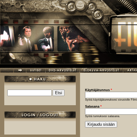
Hyppää pääsisältöön
Käyttäjätunnus
*
Etsi
Hakulomake
Syötä käyttäjätunnuksesi sivustolle Fil
Salasana
*
Syötä tunnuksesi salasana.