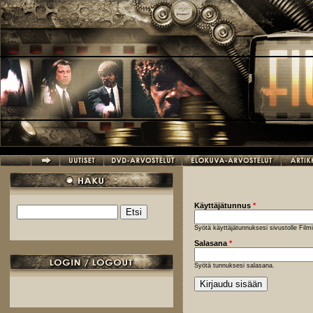
Hyppää pääsisältöön
Käyttäjätunnus
*
Etsi
Hakulomake
Syötä käyttäjätunnuksesi sivustolle Fil
Salasana
*
Syötä tunnuksesi salasana.