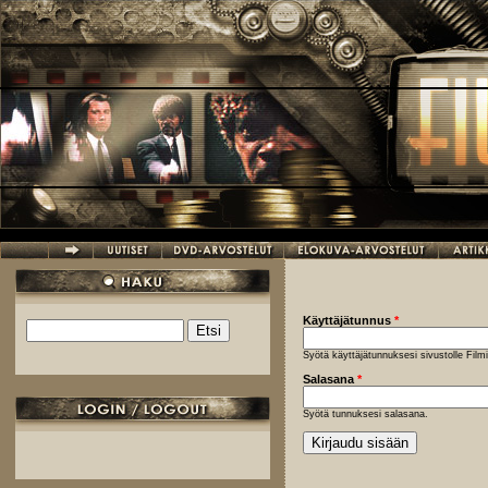
Hyppää pääsisältöön
Käyttäjätunnus
*
Etsi
Hakulomake
Syötä käyttäjätunnuksesi sivustolle Fil
Salasana
*
Syötä tunnuksesi salasana.