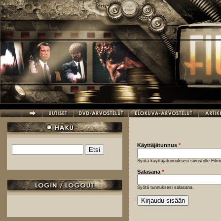
Hyppää pääsisältöön
Käyttäjätunnus
*
Etsi
Hakulomake
Syötä käyttäjätunnuksesi sivustolle Fil
Salasana
*
Syötä tunnuksesi salasana.