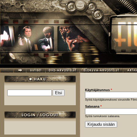
Hyppää pääsisältöön
Käyttäjätunnus
*
Etsi
Hakulomake
Syötä käyttäjätunnuksesi sivustolle Fil
Salasana
*
Syötä tunnuksesi salasana.