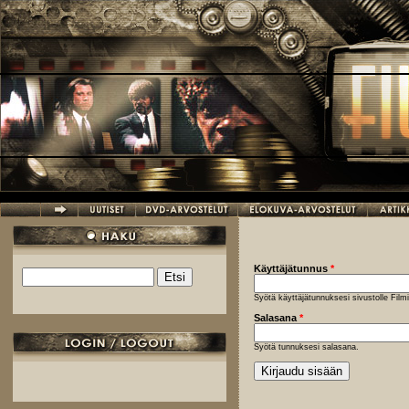
Hyppää pääsisältöön
Käyttäjätunnus
*
Etsi
Hakulomake
Syötä käyttäjätunnuksesi sivustolle Fil
Salasana
*
Syötä tunnuksesi salasana.