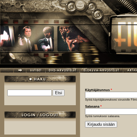
Hyppää pääsisältöön
Käyttäjätunnus
*
Etsi
Hakulomake
Syötä käyttäjätunnuksesi sivustolle Fil
Salasana
*
Syötä tunnuksesi salasana.