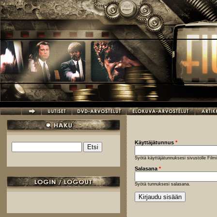
Hyppää pääsisältöön
Käyttäjätunnus
*
Etsi
Hakulomake
Syötä käyttäjätunnuksesi sivustolle Fil
Salasana
*
Syötä tunnuksesi salasana.