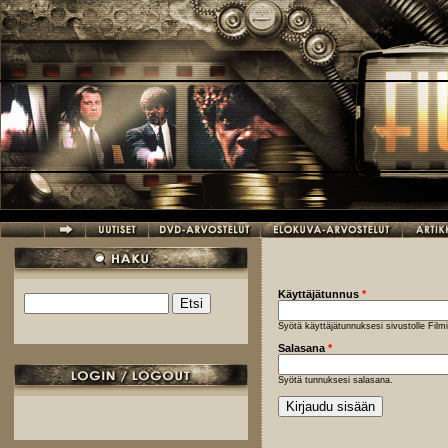
Hyppää pääsisältöön
Käyttäjätunnus
*
Etsi
Hakulomake
Syötä käyttäjätunnuksesi sivustolle Fil
Salasana
*
Syötä tunnuksesi salasana.