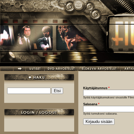
Hyppää pääsisältöön
Käyttäjätunnus
*
Etsi
Hakulomake
Syötä käyttäjätunnuksesi sivustolle Fil
Salasana
*
Syötä tunnuksesi salasana.