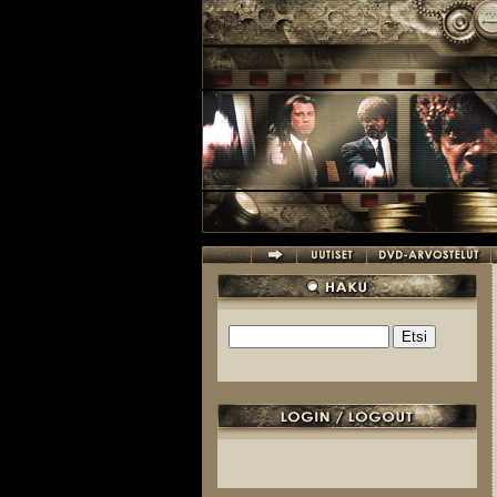
Hyppää pääsisältöön
Etsi
Hakulomake