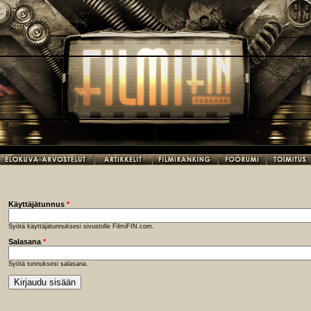
Käyttäjätunnus
*
Syötä käyttäjätunnuksesi sivustolle FilmiFIN.com.
Salasana
*
Syötä tunnuksesi salasana.