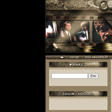
Hyppää pääsisältöön
Etsi
Hakulomake