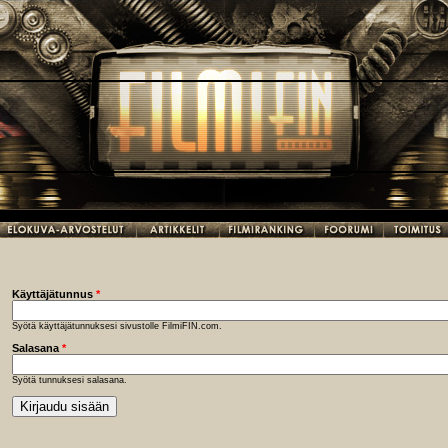
Käyttäjätunnus
*
Syötä käyttäjätunnuksesi sivustolle FilmiFIN.com.
Salasana
*
Syötä tunnuksesi salasana.