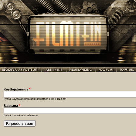
Käyttäjätunnus
*
Syötä käyttäjätunnuksesi sivustolle FilmiFIN.com.
Salasana
*
Syötä tunnuksesi salasana.