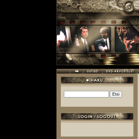
Hyppää pääsisältöön
Etsi
Hakulomake