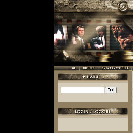
Hyppää pääsisältöön
Etsi
Hakulomake