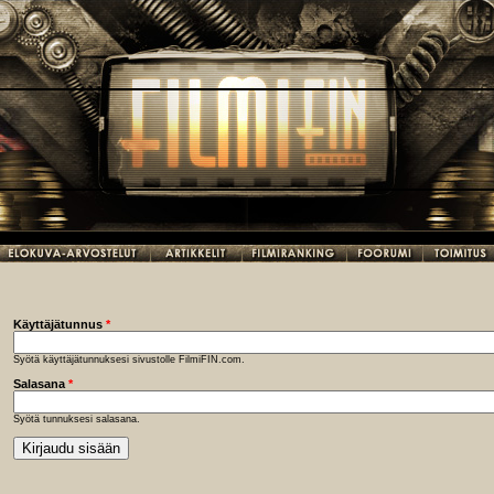
Käyttäjätunnus
*
Syötä käyttäjätunnuksesi sivustolle FilmiFIN.com.
Salasana
*
Syötä tunnuksesi salasana.