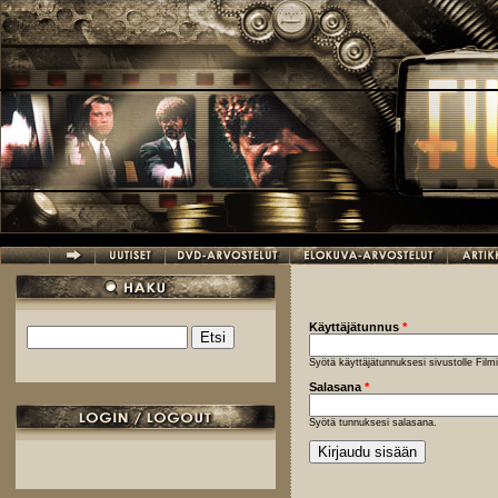
Hyppää pääsisältöön
Käyttäjätunnus
*
Etsi
Hakulomake
Syötä käyttäjätunnuksesi sivustolle Fil
Salasana
*
Syötä tunnuksesi salasana.