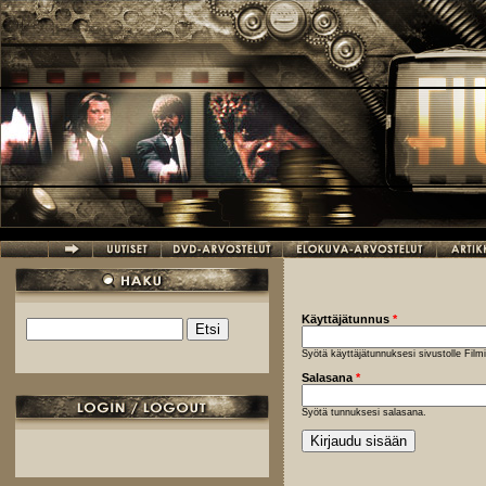
Hyppää pääsisältöön
Käyttäjätunnus
*
Etsi
Hakulomake
Syötä käyttäjätunnuksesi sivustolle Fil
Salasana
*
Syötä tunnuksesi salasana.