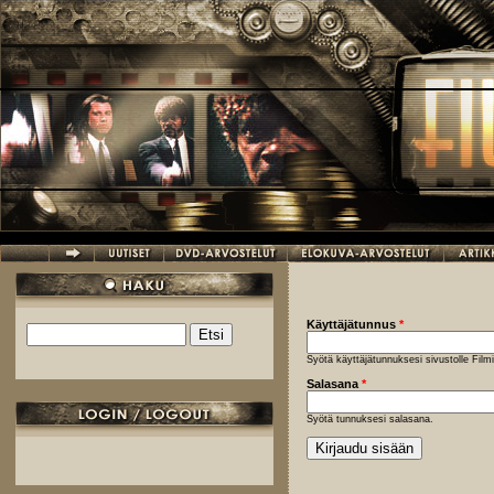
Hyppää pääsisältöön
Käyttäjätunnus
*
Etsi
Hakulomake
Syötä käyttäjätunnuksesi sivustolle Fil
Salasana
*
Syötä tunnuksesi salasana.