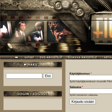
Hyppää pääsisältöön
Käyttäjätunnus
*
Etsi
Hakulomake
Syötä käyttäjätunnuksesi sivustolle Fil
Salasana
*
Syötä tunnuksesi salasana.