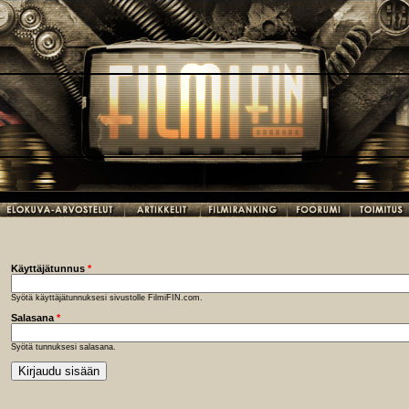
Käyttäjätunnus
*
Syötä käyttäjätunnuksesi sivustolle FilmiFIN.com.
Salasana
*
Syötä tunnuksesi salasana.