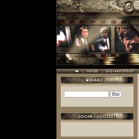
Hyppää pääsisältöön
Etsi
Hakulomake