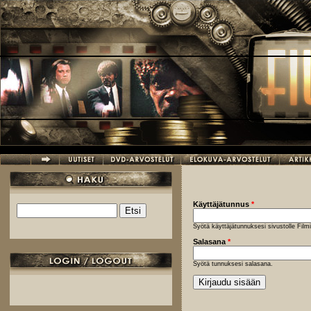
Hyppää pääsisältöön
Käyttäjätunnus
*
Etsi
Hakulomake
Syötä käyttäjätunnuksesi sivustolle Fil
Salasana
*
Syötä tunnuksesi salasana.