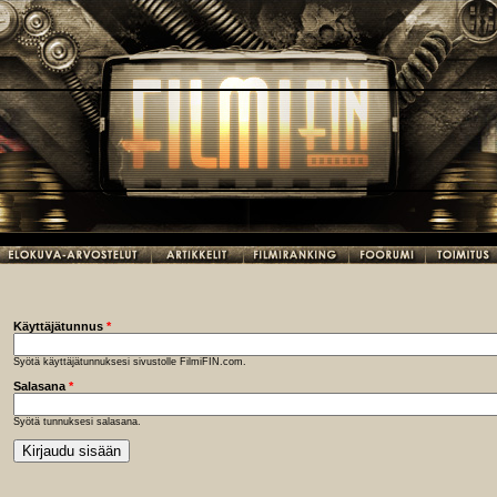
Käyttäjätunnus
*
Syötä käyttäjätunnuksesi sivustolle FilmiFIN.com.
Salasana
*
Syötä tunnuksesi salasana.