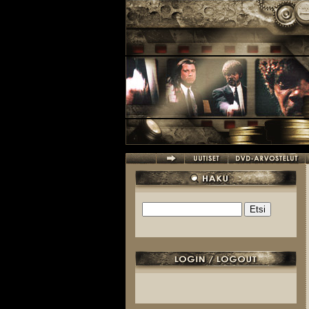
Hyppää pääsisältöön
Etsi
Hakulomake