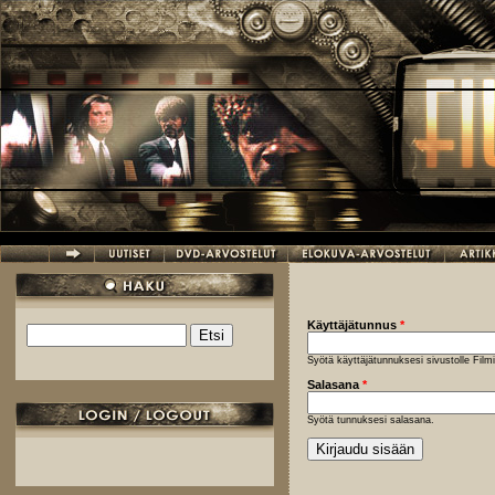
Hyppää pääsisältöön
Käyttäjätunnus
*
Etsi
Hakulomake
Syötä käyttäjätunnuksesi sivustolle Fil
Salasana
*
Syötä tunnuksesi salasana.