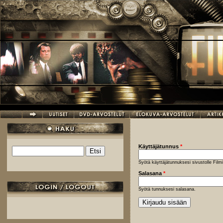
Hyppää pääsisältöön
Käyttäjätunnus
*
Etsi
Hakulomake
Syötä käyttäjätunnuksesi sivustolle Fil
Salasana
*
Syötä tunnuksesi salasana.