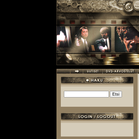
Hyppää pääsisältöön
Etsi
Hakulomake