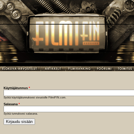
Käyttäjätunnus
*
Syötä käyttäjätunnuksesi sivustolle FilmiFIN.com.
Salasana
*
Syötä tunnuksesi salasana.