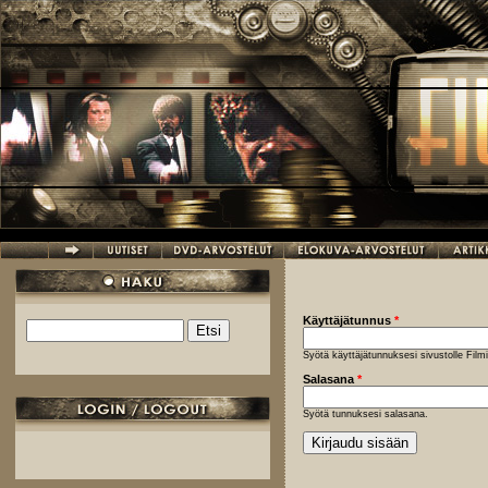
Hyppää pääsisältöön
Käyttäjätunnus
*
Etsi
Hakulomake
Syötä käyttäjätunnuksesi sivustolle Fil
Salasana
*
Syötä tunnuksesi salasana.