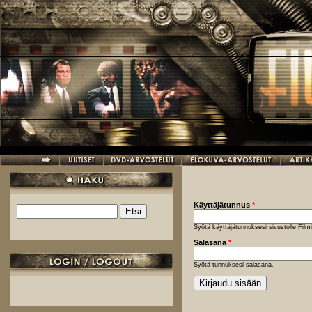
Hyppää pääsisältöön
Käyttäjätunnus
*
Etsi
Hakulomake
Syötä käyttäjätunnuksesi sivustolle Fil
Salasana
*
Syötä tunnuksesi salasana.