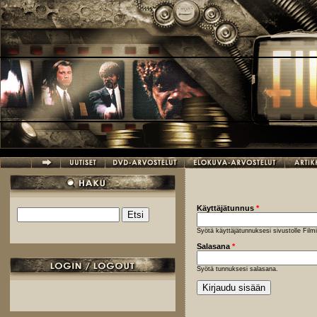
Hyppää pääsisältöön
Käyttäjätunnus
*
Etsi
Hakulomake
Syötä käyttäjätunnuksesi sivustolle Fil
Salasana
*
Syötä tunnuksesi salasana.