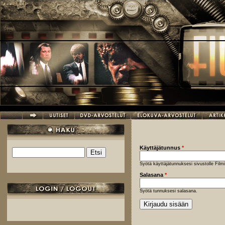
Hyppää pääsisältöön
Käyttäjätunnus
*
Etsi
Hakulomake
Syötä käyttäjätunnuksesi sivustolle Fil
Salasana
*
Syötä tunnuksesi salasana.