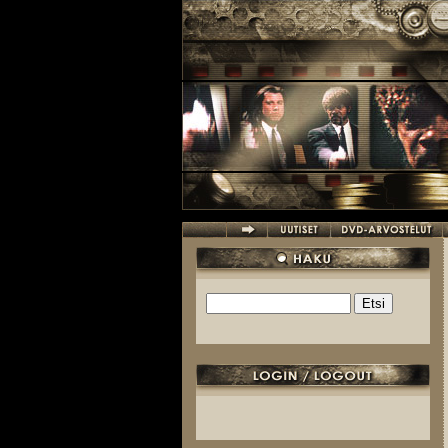
Hyppää pääsisältöön
Etsi
Hakulomake