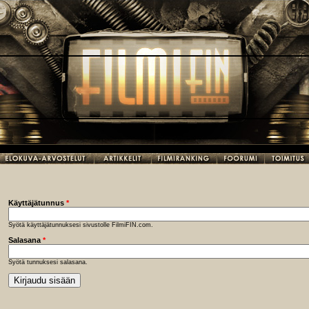
Käyttäjätunnus
*
Syötä käyttäjätunnuksesi sivustolle FilmiFIN.com.
Salasana
*
Syötä tunnuksesi salasana.