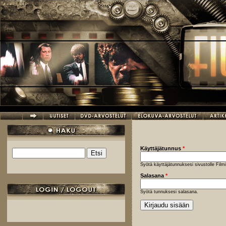
Hyppää pääsisältöön
Käyttäjätunnus
*
Etsi
Hakulomake
Syötä käyttäjätunnuksesi sivustolle Fil
Salasana
*
Syötä tunnuksesi salasana.