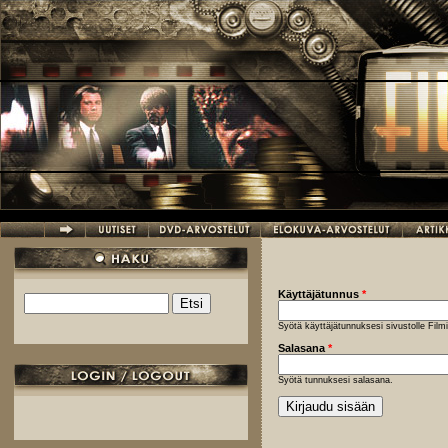
Hyppää pääsisältöön
Käyttäjätunnus
*
Etsi
Hakulomake
Syötä käyttäjätunnuksesi sivustolle Fil
Salasana
*
Syötä tunnuksesi salasana.