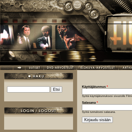
Hyppää pääsisältöön
Käyttäjätunnus
*
Etsi
Hakulomake
Syötä käyttäjätunnuksesi sivustolle Fil
Salasana
*
Syötä tunnuksesi salasana.