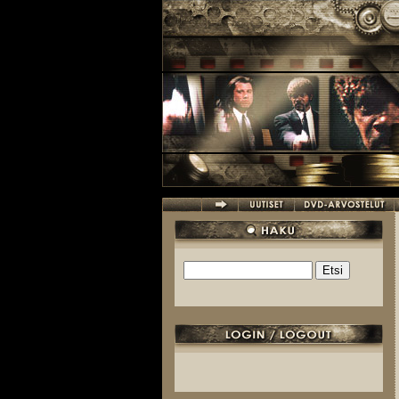
Hyppää pääsisältöön
Etsi
Hakulomake