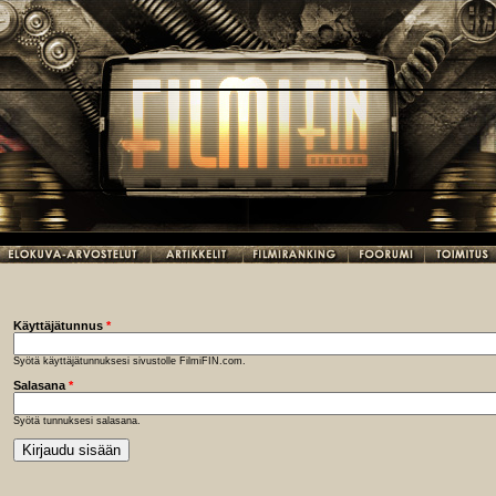
Käyttäjätunnus
*
Syötä käyttäjätunnuksesi sivustolle FilmiFIN.com.
Salasana
*
Syötä tunnuksesi salasana.