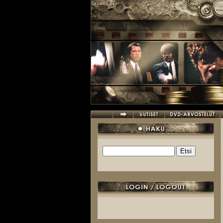
Hyppää pääsisältöön
Etsi
Hakulomake