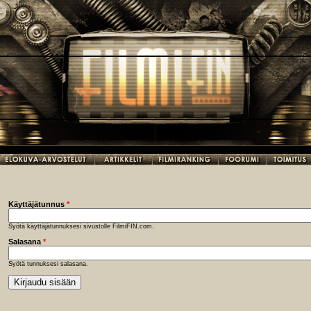
Käyttäjätunnus
*
Syötä käyttäjätunnuksesi sivustolle FilmiFIN.com.
Salasana
*
Syötä tunnuksesi salasana.