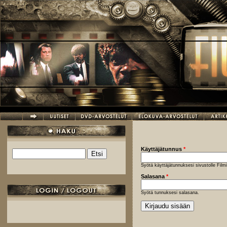
Hyppää pääsisältöön
Käyttäjätunnus
*
Etsi
Hakulomake
Syötä käyttäjätunnuksesi sivustolle Fil
Salasana
*
Syötä tunnuksesi salasana.