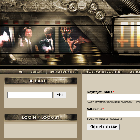
Hyppää pääsisältöön
Käyttäjätunnus
*
Etsi
Hakulomake
Syötä käyttäjätunnuksesi sivustolle Fil
Salasana
*
Syötä tunnuksesi salasana.