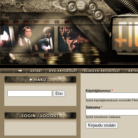
Hyppää pääsisältöön
Käyttäjätunnus
*
Etsi
Hakulomake
Syötä käyttäjätunnuksesi sivustolle Fil
Salasana
*
Syötä tunnuksesi salasana.