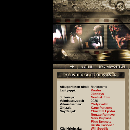
Hyppää pääsisältöön
Alkuperäinen nimi:
Backrooms
Lajityyppi:
Kauhu
Jännitys
Julkaisija:
Nordisk Film
Valmistusvuosi:
2026
Valmistusmaa:
Yhdysvallat
Ohjaaja:
Kane Parsons
Näyttelijät:
Chiwetel Ejiofor
Renate Reinsve
Mark Duplass
Finn Bennett
Krista Kosonen
Käsikirjoittaja:
Will Soodik