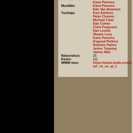
Kane Parsons
Musiikki:
Kane Parsons
Edo Van Breemen
Tuottaja:
Kori Adelson
Peter Chernin
Michael Clear
Dan Cohen
Chris Ferguson
Dan Levine
Shawn Levy
Kane Parsons
Osgood Perkins
Roberto Patino
Jenno Topping
James Wan
Ikäsuositus:
16
Kesto:
111
WWW-sivu:
https://www.imdb.com/titl
ref_=tt_ov_ql_1