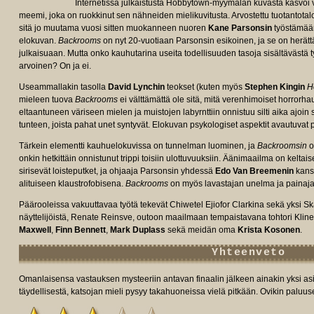
Internetissä julkaistusta Hobbytown-myymälän kuvasta kasvoi 
meemi, joka on ruokkinut sen nähneiden mielikuvitusta. Arvostettu tuotantotalo
sitä jo muutama vuosi sitten muokanneen nuoren
Kane Parsonsin
työstämään 
elokuvan.
Backrooms
on nyt 20-vuotiaan Parsonsin esikoinen, ja se on herätt
julkaisuaan. Mutta onko kauhutarina useita todellisuuden tasoja sisältävästä ty
arvoinen? On ja ei.
Useammallakin tasolla
David Lynchin
teokset (kuten myös
Stephen Kingin
H
mieleen tuova
Backrooms
ei välttämättä ole sitä, mitä verenhimoiset horrorh
eltaantuneen väriseen mielen ja muistojen labyrnttiin onnistuu silti aika ajo
tunteen, joista pahat unet syntyvät. Elokuvan psykologiset aspektit avautuvat
Tärkein elementti kauhuelokuvissa on tunnelman luominen, ja
Backroomsin
o
e/tt26657236/fullcredits/?
onkin hetkittäin onnistunut trippi toisiin ulottuvuuksiin. Äänimaailma on keltai
sirisevät loisteputket, ja ohjaaja Parsonsin yhdessä
Edo Van Breemenin
kans
alituiseen klaustrofobisena.
Backrooms
on myös lavastajan unelma ja painaja
Päärooleissa vakuuttavaa työtä tekevät Chiwetel Ejiofor Clarkina sekä yksi S
näyttelijöistä, Renate Reinsve, outoon maailmaan tempaistavana tohtori Klin
Maxwell
,
Finn Bennett
,
Mark Duplass
sekä meidän oma
Krista Kosonen
.
Yhteenveto
Omanlaisensa vastauksen mysteeriin antavan finaalin jälkeen ainakin yksi as
täydellisestä, katsojan mieli pysyy takahuoneissa vielä pitkään. Ovikin paluus