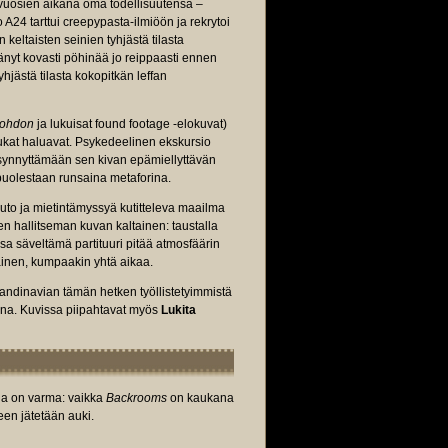
vuosien aikana oma todellisuutensa –
 A24 tarttui creepypasta-ilmiöön ja rekrytoi
keltaisten seinien tyhjästä tilasta
änyt kovasti pöhinää jo reippaasti ennen
hjästä tilasta kokopitkän leffan
ohdon
ja lukuisat found footage -elokuvat)
aukat haluavat. Psykedeelinen ekskursio
in synnyttämään sen kivan epämiellyttävän
 puolestaan runsaina metaforina.
uto ja mietintämyssyä kutitteleva maailma
sen hallitseman kuvan kaltainen: taustalla
sa säveltämä partituuri pitää atmosfäärin
inen, kumpaakin yhtä aikaa.
kandinavian tämän hetken työllistetyimmistä
ena. Kuvissa piipahtavat myös
Lukita
ia on varma: vaikka
Backrooms
on kaukana
een jätetään auki.