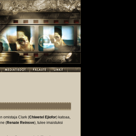
n omistaja Clark (
Chiwetel Ejiofor
) katoaa,
ne (
Renate Reinsve
), tulee imaistuksi