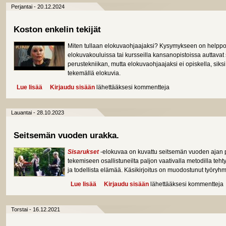
Perjantai - 20.12.2024
Koston enkelin tekijät
Miten tullaan elokuvaohjaajaksi? Kysymykseen on helppo 
elokuvakouluissa tai kursseilla kansanopistoissa auttavat
perustekniikan, mutta elokuvaohjaajaksi ei opiskella, sik
tekemällä elokuvia.
Lue lisää
about Koston enkelin tekijät
Kirjaudu sisään
lähettääksesi kommentteja
Lauantai - 28.10.2023
Seitsemän vuoden urakka.
Sisarukset
-elokuvaa on kuvattu seitsemän vuoden ajan 
tekemiseen osallistuneilta paljon vaativalla metodilla teht
ja todellista elämää. Käsikirjoitus on muodostunut työryh
Lue lisää
about Seitsemän vuoden urakka.
Kirjaudu sisään
lähettääksesi kommentteja
Torstai - 16.12.2021