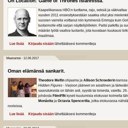
On Location: Game of Thrones Islannissa.
Kaapelikanava HBO:n tuottama, raju, seksiä ja väkivaltaa 
vuoden 2011 ensiesityksestään saakka ollut yksi mielenkii
vuosien varrella voittanut niin kymmeniä Emmyja kuin Gold
tuotannolle että sarjan näyttelijöillekin. Paitsi palkittu ja su
määrän työtä vaativa tuotanto, jota kuvataan kuukausi tolk
maailmaa.
Lue lisää
about On Location: Game of Thrones Islannissa.
Kirjaudu sisään
lähettääksesi kommentteja
Maanantai - 12.06.2017
Oman elämänsä sankarit.
Theodore Melfin
ohjaama ja
Allison Schroederin
kanssa 
Hidden Figures - Varjoon jääneet
on asiallinen ja tärkeäki
saavutuksista on tähän asti, syystä tai toisesta, vaiettu. 2
johdosta
FilmiFIN
kyseli kuulumisia elokuvan kolmelta täh
Monáelta
ja
Octavia Spencerilta
, jotka elokuvassa nähd
rooleissa.
Lue lisää
about Oman elämänsä sankarit.
Kirjaudu sisään
lähettääksesi kommentteja