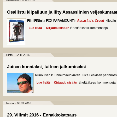
Maanantai - 22.05.2017
Osallistu kilpailuun ja liity Assassiinien veljeskuntaa
FilmiFINin
ja
FOX-PARAMOUNTin
Assasins`s Creed
-kilpailu
Lue lisää
about Osallistu kilpailuun ja liity Assassiinien velj
Kirjaudu sisään
lähettääksesi kommentteja
Tiistai - 22.11.2016
Juicen kunniaksi, taiteen jatkumiseksi.
Runollisen kuunnelmaelokuvan Juice Leskisen perinnöstä
Lue lisää
about Juicen kunniaksi, taiteen jatkumiseksi.
Kirjaudu sisään
lähettääksesi kommentteja
Torstai - 08.09.2016
29. Vilimit 2016 - Ennakkokatsaus