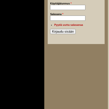
Käyttäjätunnus
*
Salasana
*
Pyydä uutta salasanaa