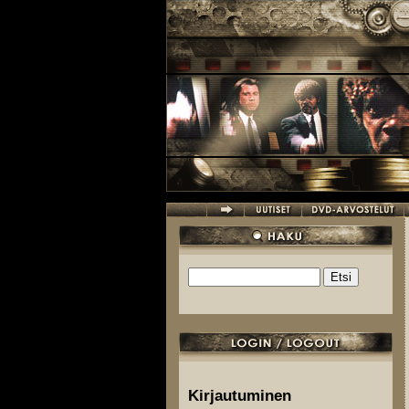
Hyppää pääsisältöön
Etsi
Hakulomake
Kirjautuminen