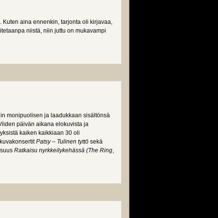
uten aina ennenkin, tarjonta oli kirjavaa,
itetaanpa niistä, niin juttu on mukavampi
iin monipuolisen ja laadukkaan sisältönsä
iiden päivän aikana elokuvista ja
tyksistä kaiken kaikkiaan 30 oli
kuvakonsertit
Patsy – Tulinen tyttö
sekä
aisuus
Ratkaisu nyrkkeilykehässä (The Ring
,