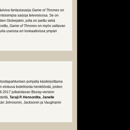
tulviva fantasiasarja
Game of Thrones
on
ntoisimpia sarjoja televisiossa. Se on
en Globejakin, joita on jaettu sekä
osittu,
Game of Thrones
on myös valtavan
ulla useissa eri lookaatioissa ympäri
tositapahtumien pohjalta käsikirjoittama
n elokuva todellisista henkilöistä, joiden
6.6.2017 julkaistavan Bluray-version
deltä,
Taraji P. Hensonilta
,
Janelle
ään Johnsonin, Jacksonin ja Vaughanin