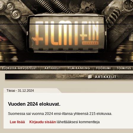
Tiistai - 31.12.2024
Vuoden 2024 elokuvat.
Suomessa sai vuonna 2024 ensi-iltansa yhteensä 215 elokuvaa.
Lue lisää
about Vuoden 2024 elokuvat.
Kirjaudu sisään
lähettääksesi kommentteja