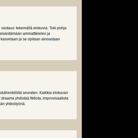
vastaus: tekemällä elokuvia. Toki pohja
 sisäistämään ammattikielen ja
si kasvetaan ja se opitaan ainoastaan
päähenkilöitä seuraten. Kaikkia elokuvan
y draama yhdistää fiktiota, improvisaatiota
män yhteistyönä.