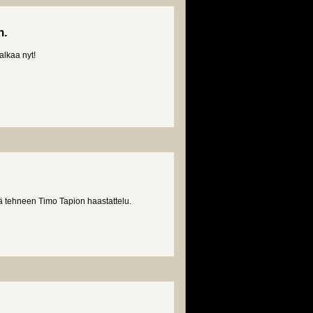
n.
 alkaa nyt!
eskuntaan.
 tehneen Timo Tapion haastattelu.