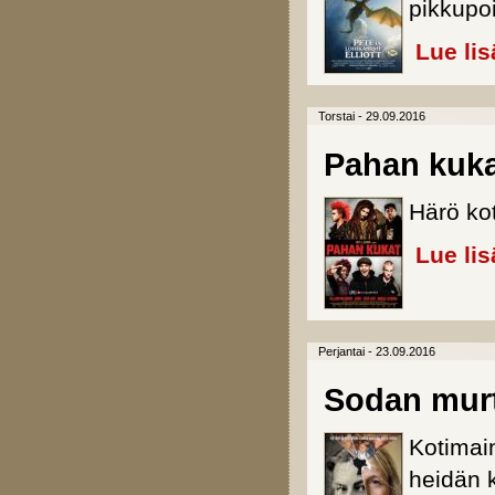
pikkupo
Lue lis
Torstai - 29.09.2016
Pahan kuk
Härö ko
Lue lis
Perjantai - 23.09.2016
Sodan mur
Kotimai
heidän k