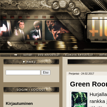
Hyppää pääsisältöön
Etsi
Perjantai - 24.02.2017
Hakulomake
Green Ro
Hurjall
rankka 
Kirjautuminen