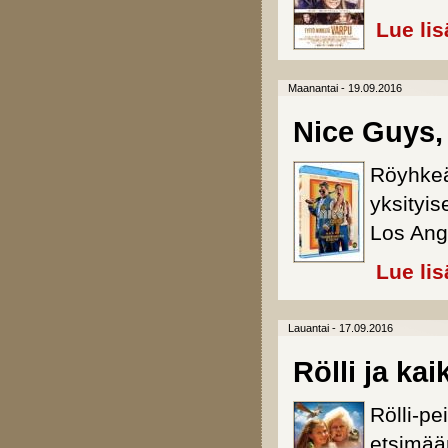
Lue lis
Maanantai - 19.09.2016
Nice Guys, 
Röyhkeä
yksityi
Los Ang
Lue lis
Lauantai - 17.09.2016
Rölli ja ka
Rölli-pe
etsimää