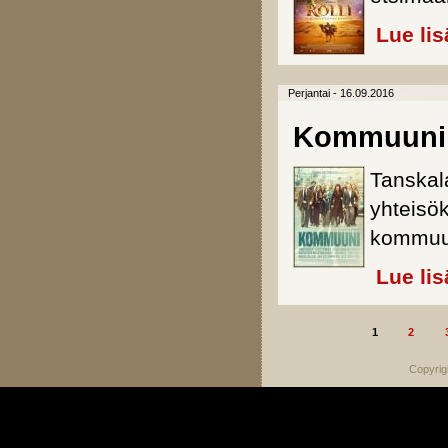
Lue lis
Perjantai - 16.09.2016
Kommuuni
Tanskal
yhteisö
kommuun
Lue lis
1
2
Sivut
Copyrig