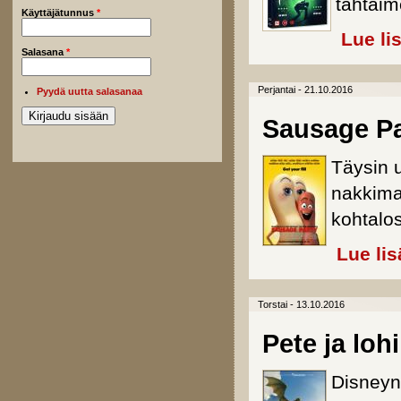
tähtäi
Käyttäjätunnus
*
Lue li
Salasana
*
Perjantai - 21.10.2016
Pyydä uutta salasanaa
Sausage Pa
Täysin u
nakkima
kohtalos
Lue lis
Torstai - 13.10.2016
Pete ja loh
Disneyn 