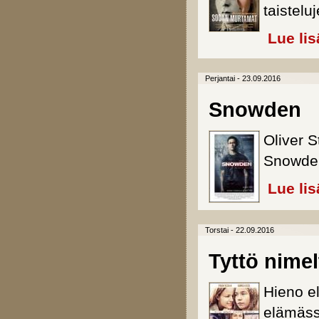
taisteluj
Lue lis
Perjantai - 23.09.2016
Snowden
Oliver S
Snowden
Lue lis
Torstai - 22.09.2016
Tyttö nime
Hieno el
elämäss