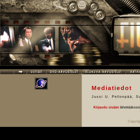
Hyppää pääsisältöön
Mediatiedot
Jussi U. Pellonpää
,
S
Kirjaudu sisään
lähettääkses
Copyrig