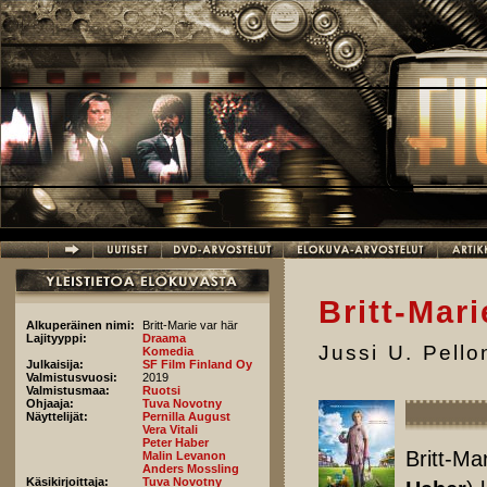
Hyppää pääsisältöön
Britt-Mari
Alkuperäinen nimi:
Britt-Marie var här
Lajityyppi:
Draama
Jussi U. Pell
Komedia
Julkaisija:
SF Film Finland Oy
Valmistusvuosi:
2019
Valmistusmaa:
Ruotsi
Ohjaaja:
Tuva Novotny
Näyttelijät:
Pernilla August
Vera Vitali
Peter Haber
Britt-Ma
Malin Levanon
Anders Mossling
Käsikirjoittaja:
Tuva Novotny