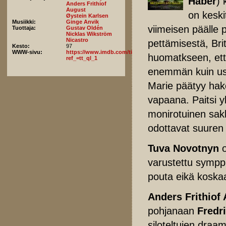
Haber
) 
Anders Frithiof
August
on keski
Øystein Karlsen
Musiikki:
Ginge Anvik
viimeisen päälle p
Tuottaja:
Gustav Oldén
Nicklas Wikström
Nicastro
pettämisestä, Bri
Kesto:
97
WWW-sivu:
https://www.imdb.com/title/tt8103160/fullcredits?
huomatkseen, et
ref_=tt_ql_1
enemmän kuin usko
Marie päätyy hake
vapaana. Paitsi y
monirotuinen sakk
odottavat suuren 
Tuva Novotnyn
o
varustettu symppi
pouta eikä koskaa
Anders Frithiof
pohjanaan
Fredr
siloteltujen draa