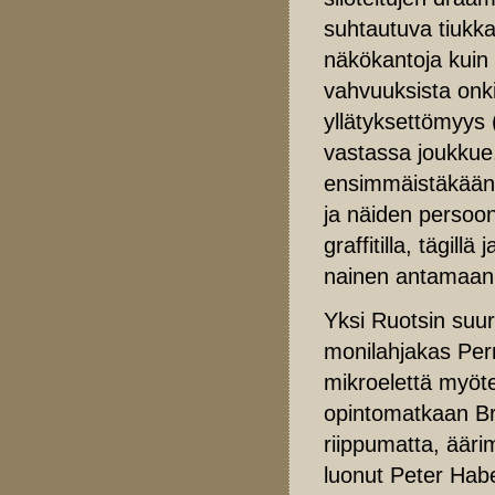
suhtautuva tiukk
näkökantoja kui
vahvuuksista onki
yllätyksettömyys 
vastassa joukkue,
ensimmäistäkään p
ja näiden persoon
graffitilla, tägill
nainen antamaan 
Yksi Ruotsin suur
monilahjakas Pern
mikroelettä myöte
opintomatkaan Bri
riippumatta, äär
luonut Peter Habe