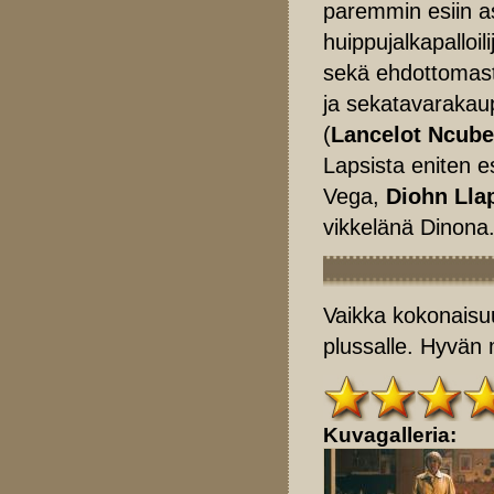
paremmin esiin a
huippujalkapalloil
sekä ehdottomas
ja sekatavarakau
(
Lancelot Ncube
Lapsista eniten e
Vega,
Diohn Lla
vikkelänä Dinona
Vaikka kokonaisuus
plussalle. Hyvän 
Kuvagalleria: