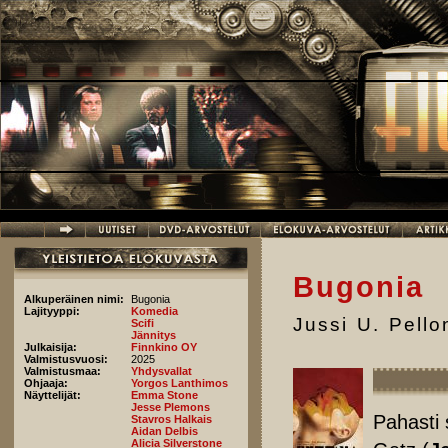
Hyppää pääsisältöön
Bugonia
Alkuperäinen nimi:
Bugonia
Lajityyppi:
Komedia
Jussi U. Pell
Scifi
Jännitys
Julkaisija:
Finnkino OY
Valmistusvuosi:
2025
Valmistusmaa:
Yhdysvallat
Ohjaaja:
Yorgos Lanthimos
Näyttelijät:
Emma Stone
Jesse Plemons
Pahasti 
Stavros Halkais
Aidan Delbis
Alicia Silverstone