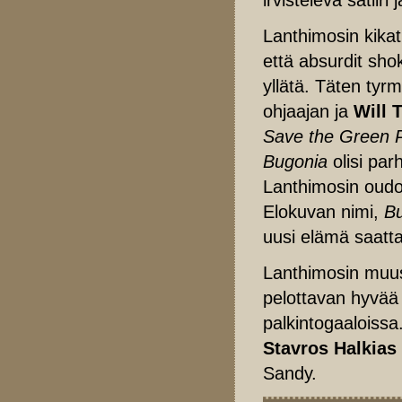
Lanthimosin kikat 
että absurdit shok
yllätä. Täten tyr
ohjaajan ja
Will 
Save the Green 
Bugonia
olisi par
Lanthimosin oudo
Elokuvan nimi,
B
uusi elämä saatta
Lanthimosin muu
pelottavan hyvää j
palkintogaaloissa
Stavros Halkias
Sandy.