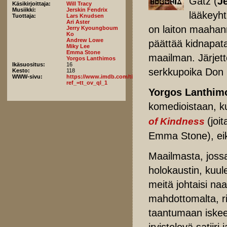
Gatz (
J
Käsikirjoittaja:
Will Tracy
Musiikki:
Jerskin Fendrix
lääkeyht
Tuottaja:
Lars Knudsen
Ari Aster
on laiton maahan
Jerry Kyoungboum
Ko
Andrew Lowe
päättää kidnapata
Miky Lee
Emma Stone
maailman. Järjet
Yorgos Lanthimos
Ikäsuositus:
16
serkkupoika Don 
Kesto:
118
WWW-sivu:
https://www.imdb.com/title/tt12300742/fullcredits/?
ref_=tt_ov_ql_1
Yorgos Lanthim
komedioistaan, 
(joi
of Kindness
Emma Stone), ei
Maailmasta, jossa 
holokaustin, kuul
meitä johtaisi na
mahdottomalta, ri
taantumaan iske
irvistelevä satiir