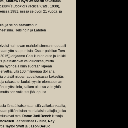
sta,
Andrew Lloyd Webberin
säveltämä
ossum´s Book of Practical Cats
, 1939),
issa 1981, missä se pyöri 21 vuotta, ja
llä, ja se on saavuttanut
hneet mm. Helsingin ja Lahden
toivoisi haihtuvan mahdollisimman nopeasti
ttamaan yön saapumista. Oscar-palkitun
Tom
(2015)) ohjaama
Cats
kun on outo ja kaikki
 ja efektit ovat valioluokkaa, mutta
tisia hybridejä kuin suoraan kipeän
lvettiä. Liki 100 miljoonaa dollaria
ia pitävät nippa nappa kasassa kekseliäs
t ja rakastetut laulut, tyystin olemattoman
än, myös sielu, kaiken ollessa vain yhtä
, mutta sen vaikutus jää lopulta
usta lähteä katsomaan sitä valkokankaalta,
an pitkän listan monialaisia taitajia, jotka
ä edustavat mm.
Dame Judi Dench
kissoja
 Mckellen
Teatterikissa Gusina,
Ray
yös
Taylor Swift
ja
Jason Derulo