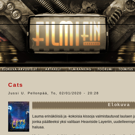
Cats
Jussi U. Pellonpää
,
To, 02/01/2020 - 20:28
Elokuva
Lauma erinäköisiä ja -kokoisia kissoja valmistautuvat laulaen ja
jonka päätteeksi yksi valitaan Heaviside Layeriin, uudelleens
haluaa.