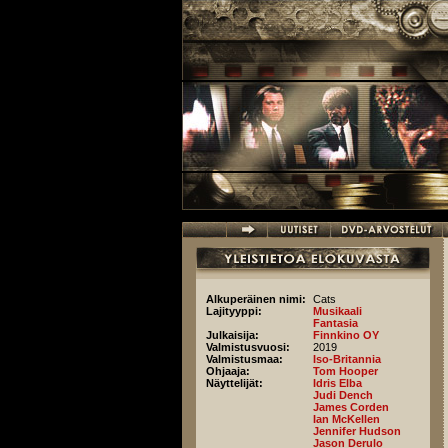
Hyppää pääsisältöön
Alkuperäinen nimi:
Cats
Lajityyppi:
Musikaali
Fantasia
Julkaisija:
Finnkino OY
Valmistusvuosi:
2019
Valmistusmaa:
Iso-Britannia
Ohjaaja:
Tom Hooper
Näyttelijät:
Idris Elba
Judi Dench
James Corden
Ian McKellen
Jennifer Hudson
Jason Derulo