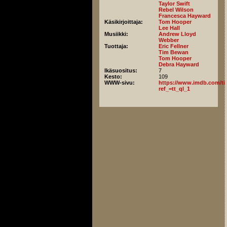
Taylor Swift
Rebel Wilson
Francesca Hayward
Käsikirjoittaja:
Tom Hooper
Lee Hall
Musiikki:
Andrew Lloyd
Webber
Tuottaja:
Eric Fellner
Tim Bewan
Tom Hooper
Debra Hayward
Ikäsuositus:
7
Kesto:
109
WWW-sivu:
https://www.imdb.com/titl
ref_=tt_ql_1