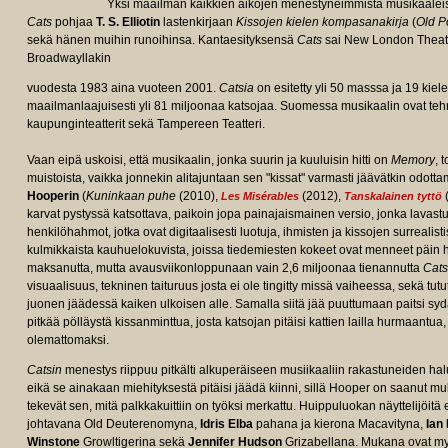
Yksi maailman kaikkien aikojen menestyneimmistä musikaalei
Cats
pohjaa
T. S. Elliotin
lastenkirjaan
Kissojen kielen kompasanakirja
(
Old P
sekä hänen muihin runoihinsa. Kantaesityksensä
Cats
sai New London Theater
Broadwayllakin
vuodesta 1983 aina vuoteen 2001.
Catsia
on esitetty yli 50 masssa ja 19 kiele
maailmanlaajuisesti yli 81 miljoonaa katsojaa. Suomessa musikaalin ovat te
kaupunginteatterit sekä Tampereen Teatteri.
Vaan eipä uskoisi, että musikaalin, jonka suurin ja kuuluisin hitti on
Memory
, 
e/tt5697572/fullcredits?
muistoista, vaikka jonnekin alitajuntaan sen "kissat" varmasti jäävätkin odo
Hooperin
(
Kuninkaan puhe
(2010),
(2012),
Les Misérables
Tanskalainen tyttö
karvat pystyssä katsottava, paikoin jopa painajaismainen versio, jonka lavastus
henkilöhahmot, jotka ovat digitaalisesti luotuja, ihmisten ja kissojen surrealis
kulmikkaista kauhuelokuvista, joissa tiedemiesten kokeet ovat menneet päin he
maksanutta, mutta avausviikonloppunaan vain 2,6 miljoonaa tienannutta
Cats
visuaalisuus, tekninen taituruus josta ei ole tingitty missä vaiheessa, sekä tutu
juonen jäädessä kaiken ulkoisen alle. Samalla siitä jää puuttumaan paitsi syd
pitkää pölläystä kissanminttua, josta katsojan pitäisi kattien lailla hurmaantua
olemattomaksi.
Catsin
menestys riippuu pitkälti alkuperäiseen musiikaaliin rakastuneiden hal
eikä se ainakaan miehityksestä pitäisi jäädä kiinni, sillä Hooper on saanut muka
tekevät sen, mitä palkkakuittiin on työksi merkattu. Huippuluokan näyttelijöit
johtavana Old Deuterenomyna,
Idris Elba
pahana ja kierona Macavityna,
Ian
Winstone
Growltigerina sekä
Jennifer Hudson
Grizabellana. Mukana ovat m