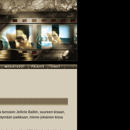
 tanssien Jellicle Balliin, suureen kisaan,
yntymään paikkaan, minne jokainen kissa