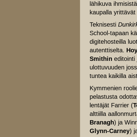
lähikuva ihmisist
kaupalla yrittävät
Teknisesti
Dunkir
School-tapaan käsi
digitehosteilla lu
autenttiselta.
Hoy
Smithin
editointi
ulottuvuuden joss
tuntea kaikilla aist
Kymmenien roolie
pelastusta odotta
lentäjät Farrier (
T
alttiilla aallonmu
Branagh
) ja Win
Glynn-Carney
) 