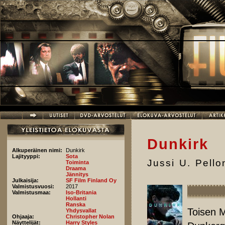
Hyppää pääsisältöön
Dunkirk
Alkuperäinen nimi:
Dunkirk
Lajityyppi:
Sota
Jussi U. Pell
Toiminta
Draama
Jännitys
Julkaisija:
SF Film Finland Oy
Valmistusvuosi:
2017
Valmistusmaa:
Iso-Britania
Hollanti
Ranska
Toisen 
Yhdysvallat
Ohjaaja:
Christopher Nolan
Näyttelijät:
Harry Styles