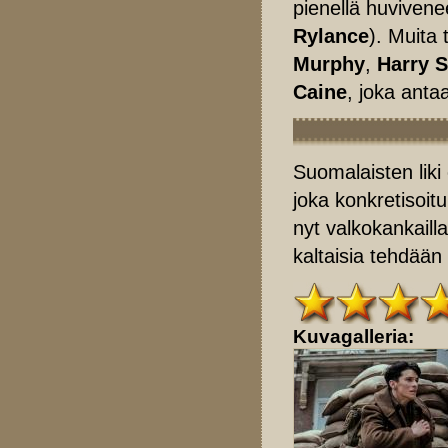
pienellä huvivene
Rylance
). Muita
Murphy
,
Harry S
Caine
, joka anta
Suomalaisten liki
joka konkretisoit
nyt valkokankaill
kaltaisia tehdään
Kuvagalleria: