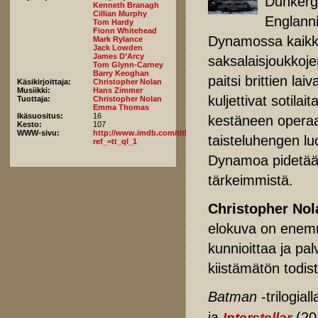
Dunkergu
Kenneth Branagh
Cillian Murphy
Englanni
Tom Hardy
Fionn Whitehead
Dynamossa kaikkia
Mark Rylance
Jack Lowden
James D’Arcy
saksalaisjoukkojen
Tom Glynn-Carney
Barry Keoghan
paitsi brittien la
Käsikirjoittaja:
Christopher Nolan
Musiikki:
Hans Zimmer
kuljettivat sotilai
Tuottaja:
Christopher Nolan
Emma Thomas
Ikäsuositus:
16
kestäneen operaa
Kesto:
107
WWW-sivu:
http://www.imdb.com/title/tt5013056/fullcredits?
taisteluhengen l
ref_=tt_ql_1
Dynamoa pidetään
tärkeimmistä.
Christopher Nol
elokuva on enemm
kunnioittaa ja p
kiistämätön todist
Batman
-trilogiall
ja
(20
Interstellar