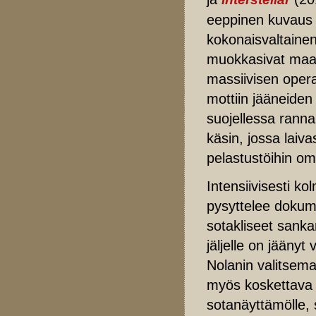
eeppinen kuvaus 
kokonaisvaltainen
muokkasivat maa
massiivisen oper
mottiin jääneiden 
suojellessa rannal
käsin, jossa laiva
pelastustöihin omil
Intensiivisesti k
pysyttelee dokume
sotakliseet sanka
jäljelle on jääny
Nolanin valitsema
myös koskettava 
sotanäyttämölle, 